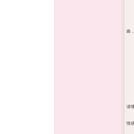
曲
读
情