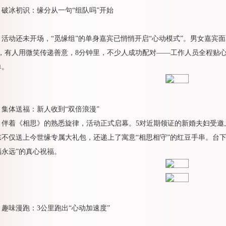
破冰初识：缘分从一句“组队吗”开始
活动还未开场，“觅缘组”的单身嘉宾已悄悄开启“心动模式”。男女嘉宾
”，有人用微笑传递善意，8分钟里，不少人成功配对——工作人员全程贴
单。
集体送福：新人收到“双倍浪漫”
伴着《相思》的熟悉旋律，活动正式启幕。5对近期领证的新婚夫妇受邀
东不仅送上今世缘专属大礼包，还递上了寓意“相思相守”的红豆手串。台
福永远”的真心祝福。
趣味漫跑：3公里跑出“心动加速度”