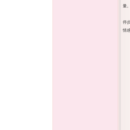
量
停
情