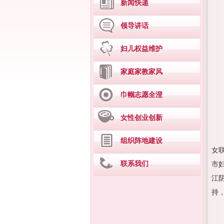
新闻快递
领导讲话
妇儿权益维护
家庭家教家风
巾帼志愿全澄
女性创业创新
组织阵地建设
女
联系我们
市
江
持