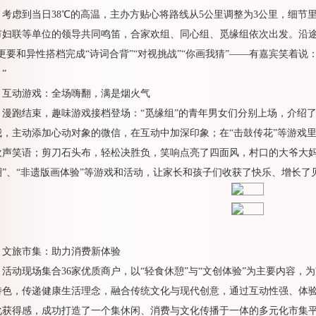
考虑到当日38℃的高温，主办方贴心将路线从5公里调整为3公里，细节
市妇联等单位的领导共同鸣笛，合家欢组、同心组、觅缘组依次出发。沿途
”更要和异性搭档完成“诗词合背”“对视挑战”“你画我猜”——有嘉宾笑着
”
互动游戏：全场嗨翻，满是烟火气
漫跑结束，趣味游戏接档登场：“觅缘组”的青年男女们分别上场，介绍
我，主动添加心动对象的微信，在互动中加深印象；在“击鼓传花”等游戏
欢声笑语；剪刀石头布，轻松决胜负，笑响点亮了四面风，村口的大爷大妈
圈”、“非遗版画体验”等游戏和活动，让家长和孩子们收获了快乐、增长了
文旅市集：助力消费新体验
活动现场集合36家优质商户，以“轻食休憩”与“文创体验”为主要内容
特色，传递健康生活理念，融合传统文化与现代创意，通过互动性强、体
化获得感，成功打造了一个集休闲、消费与文化传播于一体的多元化市集