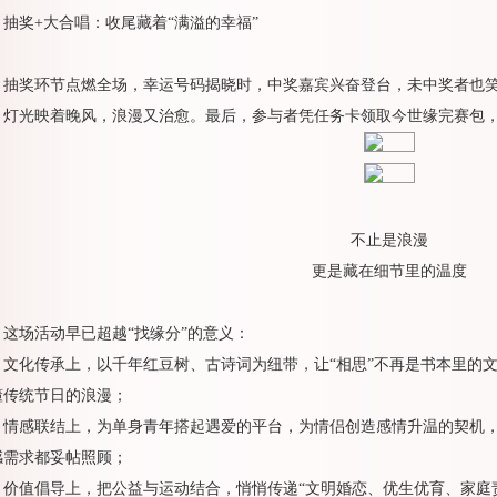
抽奖+大合唱：收尾藏着“满溢的幸福”
抽奖环节点燃全场，幸运号码揭晓时，中奖嘉宾兴奋登台，未中奖者也
，灯光映着晚风，浪漫又治愈。最后，参与者凭任务卡领取今世缘完赛包
不止是浪漫
更是藏在细节里的温度
这场活动早已超越“找缘分”的意义：
文化传承上，以千年红豆树、古诗词为纽带，让“相思”不再是书本里的
懂传统节日的浪漫；
情感联结上，为单身青年搭起遇爱的平台，为情侣创造感情升温的契机
感需求都妥帖照顾；
价值倡导上，把公益与运动结合，悄悄传递“文明婚恋、优生优育、家庭