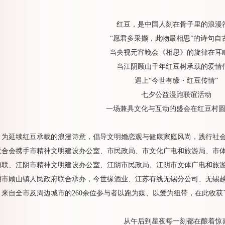
红豆，是中国人刻在骨子里的浪漫
“愿君多采撷，此物最相思”的诗句自
当央视元宵晚会《相思》的旋律在耳
当江阴顾山千年红豆树承载的爱情
遇上“今世有缘・红豆传情”
七夕公益漫跑联谊活动
一场兼具文化与互动的盛会在红豆村
为延续红豆承载的浪漫诗意，倡导文明婚恋观与健康家庭风尚，践行社
联合会携手市精神文明建设办公室、市民政局、市文化广电和旅游局、市
妇联、江阴市精神文明建设办公室、江阴市民政局、江阴市文体广电和旅
阴市顾山镇人民政府联合承办，今世缘酒业、江苏有线无锡分公司、无锡
，来自全市及周边城市的260余位参与者以跑为媒、以爱为纽带，在此收
从午后到星夜每一刻都在酿着惊