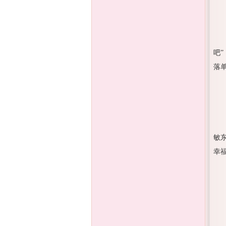
吧
落
敏
幸