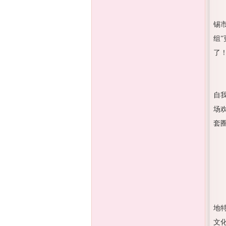
锡
组
了！
自
场
套
地
文