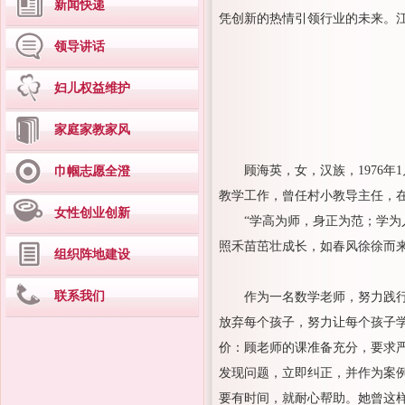
新闻快递
凭创新的热情引领行业的未来。江
领导讲话
妇儿权益维护
家庭家教家风
顾海英，女，汉族，1976年
巾帼志愿全澄
教学工作，曾任村小教导主任，
女性创业创新
“学高为师，身正为范；学为
照禾苗茁壮成长，如春风徐徐而
组织阵地建设
联系我们
作为一名数学老师，努力践行
放弃每个孩子，努力让每个孩子
价：顾老师的课准备充分，要求
发现问题，立即纠正，并作为案
要有时间，就耐心帮助。她曾这样